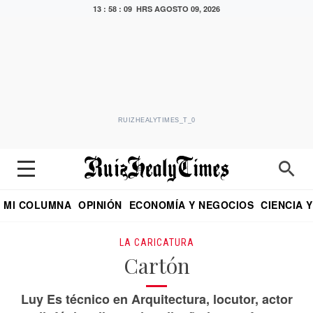
13 : 58 : 10 HRS
AGOSTO 09, 2026
RUIZHEALYTIMES_T_0
MI COLUMNA
OPINIÓN
ECONOMÍA Y NEGOCIOS
CIENCIA 
DIALOGO NOCTURNO
ECONOMISTA
EL UNIVERSAL
EDUARDO RUIZ HEALY EN FORMULA
PUEBLA
REFORMA
CRITERIO DE HI
LA CARICATURA
Cartón
Luy Es técnico en Arquitectura, locutor, actor