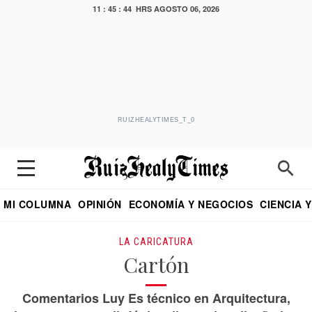
11 : 45 : 44 HRS
AGOSTO 06, 2026
RUIZHEALYTIMES_T_0
MI COLUMNA
OPINIÓN
ECONOMÍA Y NEGOCIOS
CIENCIA 
DIALOGO NOCTURNO
ECONOMISTA
EL UNIVERSAL
EDUARDO RUIZ HEALY EN FORMULA
PUEBLA
REFORMA
CRITERIO DE HI
LA CARICATURA
Cartón
Comentarios Luy Es técnico en Arquitectura,