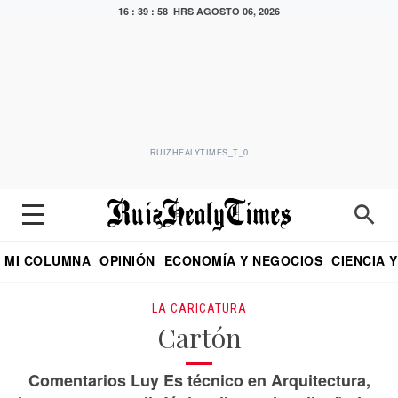
16 : 39 : 58 HRS
AGOSTO 06, 2026
RUIZHEALYTIMES_T_0
MI COLUMNA
OPINIÓN
ECONOMÍA Y NEGOCIOS
CIENCIA 
DIALOGO NOCTURNO
ECONOMISTA
EL UNIVERSAL
EDUARDO RUIZ HEALY EN FORMULA
PUEBLA
REFORMA
CRITERIO DE HI
LA CARICATURA
Cartón
Comentarios Luy Es técnico en Arquitectura,