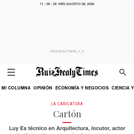
11 : 58 : 30 HRS
AGOSTO 08, 2026
RUIZHEALYTIMES_T_0
MI COLUMNA
OPINIÓN
ECONOMÍA Y NEGOCIOS
CIENCIA 
DIALOGO NOCTURNO
ECONOMISTA
EL UNIVERSAL
EDUARDO RUIZ HEALY EN FORMULA
PUEBLA
REFORMA
CRITERIO DE HI
LA CARICATURA
Cartón
Luy Es técnico en Arquitectura, locutor, actor