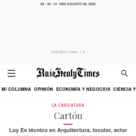
09 : 30 : 22 HRS
AGOSTO 08, 2026
RUIZHEALYTIMES_T_0
MI COLUMNA
OPINIÓN
ECONOMÍA Y NEGOCIOS
CIENCIA 
DIALOGO NOCTURNO
ECONOMISTA
EL UNIVERSAL
EDUARDO RUIZ HEALY EN FORMULA
PUEBLA
REFORMA
CRITERIO DE HI
LA CARICATURA
Cartón
Luy Es técnico en Arquitectura, locutor, actor