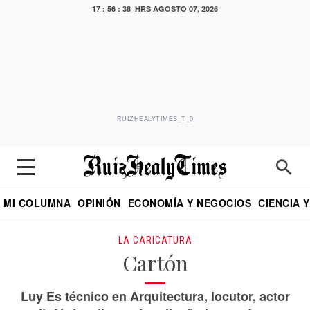
17 : 56 : 38 HRS
AGOSTO 07, 2026
RUIZHEALYTIMES_T_0
MI COLUMNA
OPINIÓN
ECONOMÍA Y NEGOCIOS
CIENCIA 
DIALOGO NOCTURNO
ECONOMISTA
EL UNIVERSAL
EDUARDO RUIZ HEALY EN FORMULA
PUEBLA
REFORMA
CRITERIO DE HI
LA CARICATURA
Cartón
Luy Es técnico en Arquitectura, locutor, actor