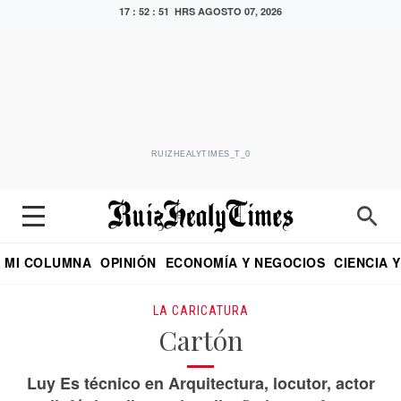
17 : 52 : 52 HRS
AGOSTO 07, 2026
RUIZHEALYTIMES_T_0
MI COLUMNA
OPINIÓN
ECONOMÍA Y NEGOCIOS
CIENCIA 
DIALOGO NOCTURNO
ECONOMISTA
EL UNIVERSAL
EDUARDO RUIZ HEALY EN FORMULA
PUEBLA
REFORMA
CRITERIO DE HI
LA CARICATURA
Cartón
Luy Es técnico en Arquitectura, locutor, actor