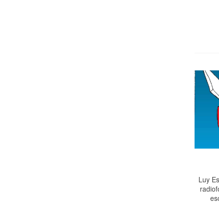
Luy Es
radiof
es