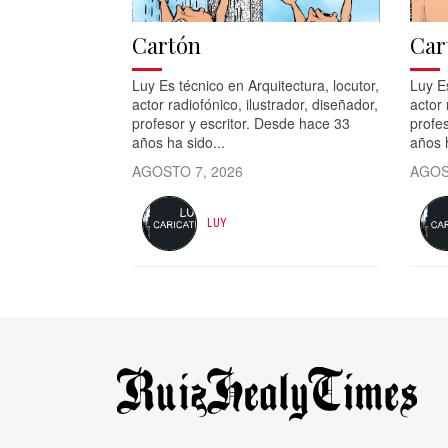
Cartón
Car
Luy Es técnico en Arquitectura, locutor,
Luy Es
actor radiofónico, ilustrador, diseñador,
actor 
profesor y escritor. Desde hace 33
profes
años ha sido...
años h
AGOSTO 7, 2026
AGOS
LUY