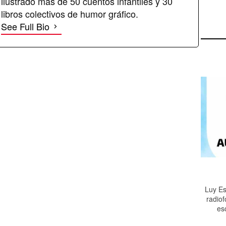
ilustrado más de 50 cuentos infantiles y 30
libros colectivos de humor gráfico.
See Full Bio
Luy Es
radiof
es