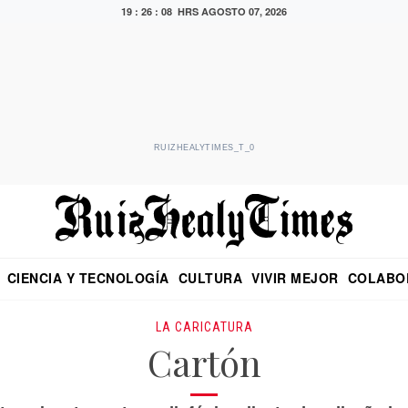
19 : 26 : 10 HRS
AGOSTO 07, 2026
RUIZHEALYTIMES_T_0
CIENCIA Y TECNOLOGÍA
CULTURA
VIVIR MEJOR
COLABO
NO
CRITERIO DE HIDALGO
EDUARDO RUIZ HEALY EN FORMULA
DIARIO DE CHIAPAS
PUEBLA
OPINIÓN
IMAGEN DE Z
EN EL ES
LA CARICATURA
Cartón