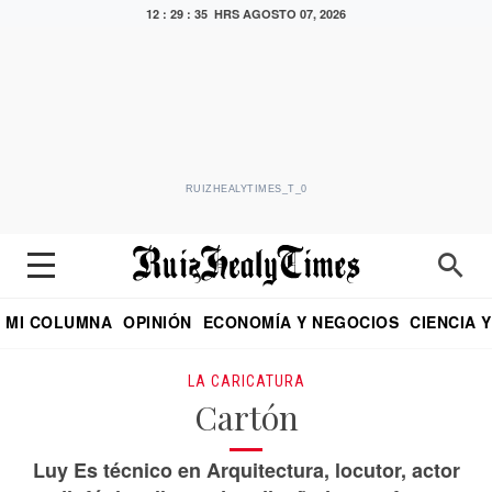
12 : 29 : 36 HRS
AGOSTO 07, 2026
RUIZHEALYTIMES_T_0
MI COLUMNA
OPINIÓN
ECONOMÍA Y NEGOCIOS
CIENCIA 
DIALOGO NOCTURNO
ECONOMISTA
EL UNIVERSAL
EDUARDO RUIZ HEALY EN FORMULA
PUEBLA
REFORMA
CRITERIO DE HI
LA CARICATURA
Cartón
Luy Es técnico en Arquitectura, locutor, actor