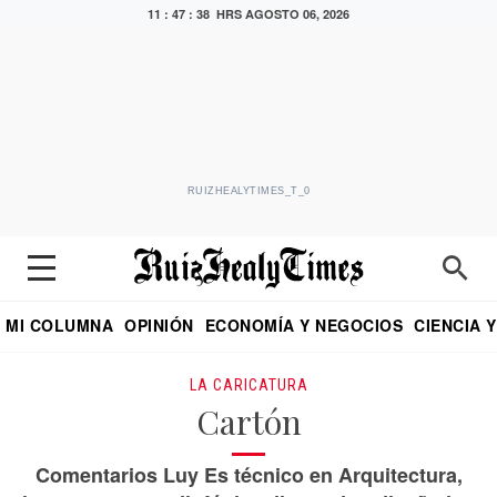
11 : 47 : 38 HRS
AGOSTO 06, 2026
RUIZHEALYTIMES_T_0
MI COLUMNA
OPINIÓN
ECONOMÍA Y NEGOCIOS
CIENCIA 
DIALOGO NOCTURNO
ECONOMISTA
EL UNIVERSAL
EDUARDO RUIZ HEALY EN FORMULA
PUEBLA
REFORMA
CRITERIO DE HI
LA CARICATURA
Cartón
Comentarios Luy Es técnico en Arquitectura,