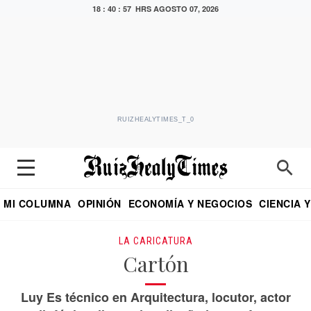
18 : 40 : 58 HRS
AGOSTO 07, 2026
RUIZHEALYTIMES_T_0
MI COLUMNA
OPINIÓN
ECONOMÍA Y NEGOCIOS
CIENCIA 
DIALOGO NOCTURNO
ECONOMISTA
EL UNIVERSAL
EDUARDO RUIZ HEALY EN FORMULA
PUEBLA
REFORMA
CRITERIO DE HI
LA CARICATURA
Cartón
Luy Es técnico en Arquitectura, locutor, actor