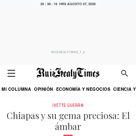
20 : 38 : 17 HRS
AGOSTO 07, 2026
RUIZHEALYTIMES_T_0
MI COLUMNA
OPINIÓN
ECONOMÍA Y NEGOCIOS
CIENCIA 
DIALOGO NOCTURNO
ECONOMISTA
EL UNIVERSAL
EDUARDO RUIZ HEALY EN FORMULA
PUEBLA
REFORMA
CRITERIO DE HI
IVETTE GUERRA
Chiapas y su gema preciosa: El
ámbar