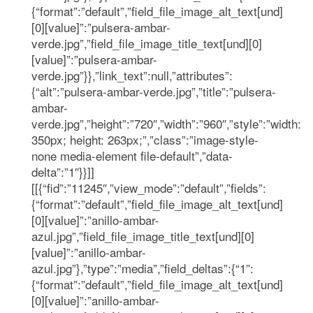
{“format”:”default”,”field_file_image_alt_text[und]
[0][value]”:”pulsera-ambar-
verde.jpg”,”field_file_image_title_text[und][0]
[value]”:”pulsera-ambar-
verde.jpg”}},”link_text”:null,”attributes”:
{“alt”:”pulsera-ambar-verde.jpg”,”title”:”pulsera-
ambar-
verde.jpg”,”height”:”720″,”width”:”960″,”style”:”width:
350px; height: 263px;”,”class”:”image-style-
none media-element file-default”,”data-
delta”:”1″}}]]
[[{“fid”:”11245″,”view_mode”:”default”,”fields”:
{“format”:”default”,”field_file_image_alt_text[und]
[0][value]”:”anillo-ambar-
azul.jpg”,”field_file_image_title_text[und][0]
[value]”:”anillo-ambar-
azul.jpg”},”type”:”media”,”field_deltas”:{“1”:
{“format”:”default”,”field_file_image_alt_text[und]
[0][value]”:”anillo-ambar-