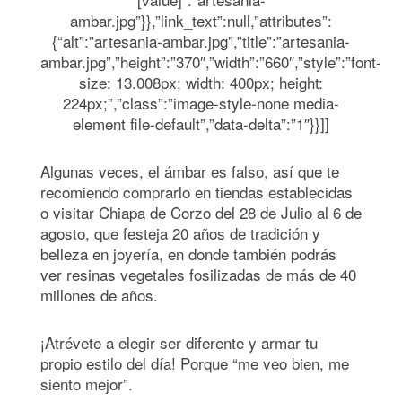
ambar.jpg”}},”link_text”:null,”attributes”:
{“alt”:”artesania-ambar.jpg”,”title”:”artesania-
ambar.jpg”,”height”:”370″,”width”:”660″,”style”:”font-
size: 13.008px; width: 400px; height:
224px;”,”class”:”image-style-none media-
element file-default”,”data-delta”:”1″}}]]
Algunas veces, el ámbar es falso, así que te
recomiendo comprarlo en tiendas establecidas
o visitar Chiapa de Corzo del 28 de Julio al 6 de
agosto, que festeja 20 años de tradición y
belleza en joyería, en donde también podrás
ver resinas vegetales fosilizadas de más de 40
millones de años.
¡Atrévete a elegir ser diferente y armar tu
propio estilo del día! Porque “me veo bien, me
siento mejor”.