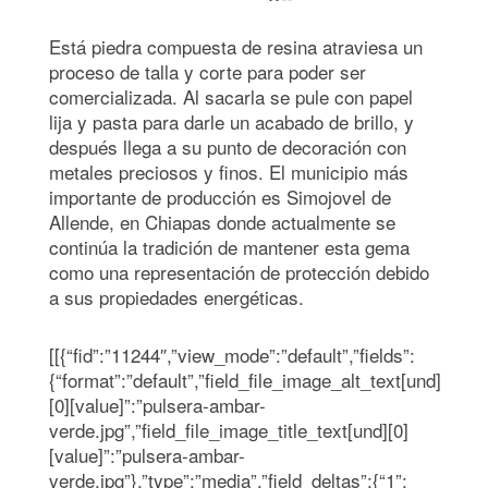
Está piedra compuesta de resina atraviesa un
proceso de talla y corte para poder ser
comercializada. Al sacarla se pule con papel
lija y pasta para darle un acabado de brillo, y
después llega a su punto de decoración con
metales preciosos y finos. El municipio más
importante de producción es Simojovel de
Allende, en Chiapas donde actualmente se
continúa la tradición de mantener esta gema
como una representación de protección debido
a sus propiedades energéticas.
[[{“fid”:”11244″,”view_mode”:”default”,”fields”:
{“format”:”default”,”field_file_image_alt_text[und]
[0][value]”:”pulsera-ambar-
verde.jpg”,”field_file_image_title_text[und][0]
[value]”:”pulsera-ambar-
verde.jpg”},”type”:”media”,”field_deltas”:{“1”: