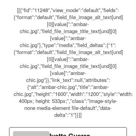
[[{“fid”:”11248″,”view_mode”:”default”,”fields”:
{“format”:”default”,”field_file_image_alt_text[und]
[0][value]”:”ambar-
chic.jpg”,”field_file_image_title_text[und][0]
[value]”:”ambar-
chic.jpg”},”type”:”media”,”field_deltas”:{“1”:
{“format”:”default”,”field_file_image_alt_text[und]
[0][value]”:”ambar-
chic.jpg”,”field_file_image_title_text[und][0]
[value]”:”ambar-
chic.jpg”}},”link_text”:null,”attributes”:
{“alt”:”ambar-chic.jpg”,”title”:”ambar-
chic.jpg”,”height”:”1600″,”width”:”1200″,”style”:”width:
400px; height: 533px;”,”class”:”image-style-
none media-element file-default”,”data-
delta”:”1″}}]]
Ivette Guerra