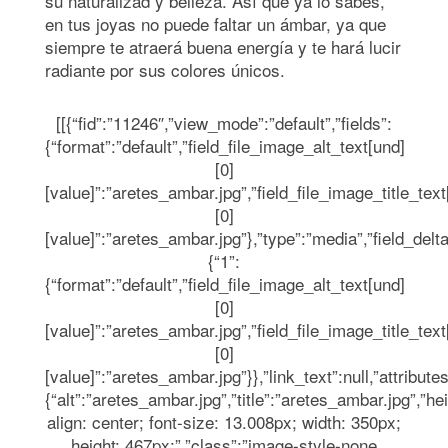
su naturalizad y belleza. Así que ya lo sabes,
en tus joyas no puede faltar un ámbar, ya que
siempre te atraerá buena energía y te hará lucir
radiante por sus colores únicos.
[[{“fid”:”11246″,”view_mode”:”default”,”fields”:
{“format”:”default”,”field_file_image_alt_text[und]
[0]
[value]”:”aretes_ambar.jpg”,”field_file_image_title_text
[0]
[value]”:”aretes_ambar.jpg”},”type”:”media”,”field_delta
{“1”:
{“format”:”default”,”field_file_image_alt_text[und]
[0]
[value]”:”aretes_ambar.jpg”,”field_file_image_title_text
[0]
[value]”:”aretes_ambar.jpg”}},”link_text”:null,”attributes
{“alt”:”aretes_ambar.jpg”,”title”:”aretes_ambar.jpg”,”hei
align: center; font-size: 13.008px; width: 350px;
height: 467px;”,”class”:”image-style-none