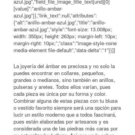
azul.jpg”,”field_file_image_title_text[und][0]
[value]”:”anillo-ambar-
azul.jpg”}},”link_text”:null,”attributes”:
{“alt”:”anillo-ambar-azul.jpg”,”title”:”anillo-
ambar-azul.jpg”,”style”:”font-size: 13.008px;
width: 350px; height: 263px; margin-left: 10px;
margin-right: 10px;”,”class”:”image-style-none
media-element file-default”,”data-delta”:”1″}}]]
La joyería del ámbar es preciosa y no solo la
puedes encontrar en collares, pequeños,
grandes o medianos, sino también en anillos,
pulseras y aretes. Todos ellos varían, pues
cada pieza es única por su forma y color.
Combinar alguna de estas piezas con tu blusa
o vestido favorito siempre será una opción para
lucir un estilo moderno que a todos fascinará,
pues están elaboradas por artesanos y es
considerada una de las piedras más caras por