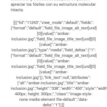
apreciar los fósiles con su estructura molecular
intacta.
[[{“fid”:”11243″,”view_mode”:”default”,”fields”:
{“format”:”default”,”field_file_image_alt_text[und]
[0][value]”:”ambar-
inclusion.jpg”,”field_file_image_title_text[und][0]
[value]”:”ambar-
inclusion.jpg”},”type”:”media”,”field_deltas”:{“1”:
{“format”:”default”,”field_file_image_alt_text[und]
[0][value]”:”ambar-
inclusion.jpg”,”field_file_image_title_text[und][0]
[value]”:”ambar-
inclusion.jpg”}},”link_text”:null,”attributes”:
{“alt”:”ambar-inclusion.jpg”,”title”:”ambar-
inclusion.jpg”,”height”:”338″,”width”:”450″,”style”:”widt
400px; height: 300px;”,”class”:”image-style-
none media-element file-default”,”data-
delta”:”1″}}]]