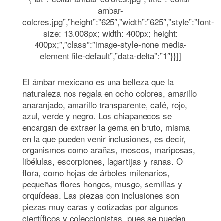
ambar-
colores.jpg”,”height”:”625″,”width”:”625″,”style”:”font-
size: 13.008px; width: 400px; height:
400px;”,”class”:”image-style-none media-
element file-default”,”data-delta”:”1″}}]]
El ámbar mexicano es una belleza que la
naturaleza nos regala en ocho colores, amarillo
anaranjado, amarillo transparente, café, rojo,
azul, verde y negro. Los chiapanecos se
encargan de extraer la gema en bruto, misma
en la que pueden venir inclusiones, es decir,
organismos como arañas, moscos, mariposas,
libélulas, escorpiones, lagartijas y ranas. O
flora, como hojas de árboles milenarios,
pequeñas flores hongos, musgo, semillas y
orquídeas. Las piezas con inclusiones son
piezas muy caras y cotizadas por algunos
científicos y coleccionistas, pues se pueden