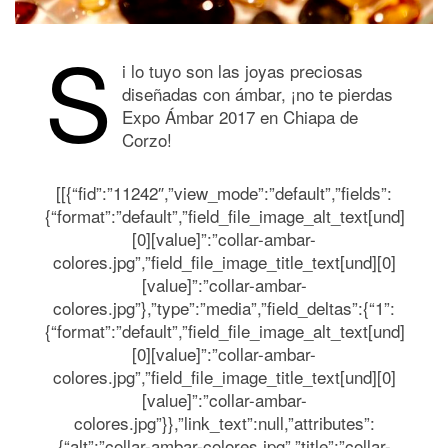
S
i lo tuyo son las joyas preciosas
diseñadas con ámbar, ¡no te pierdas
Expo Ámbar 2017 en Chiapa de
Corzo!
[[{“fid”:”11242″,”view_mode”:”default”,”fields”:
{“format”:”default”,”field_file_image_alt_text[und]
[0][value]”:”collar-ambar-
colores.jpg”,”field_file_image_title_text[und][0]
[value]”:”collar-ambar-
colores.jpg”},”type”:”media”,”field_deltas”:{“1”:
{“format”:”default”,”field_file_image_alt_text[und]
[0][value]”:”collar-ambar-
colores.jpg”,”field_file_image_title_text[und][0]
[value]”:”collar-ambar-
colores.jpg”}},”link_text”:null,”attributes”:
{“alt”:”collar-ambar-colores.jpg”,”title”:”collar-