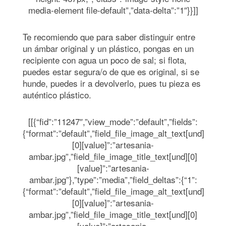
media-element file-default”,”data-delta”:”1″}}]]
Te recomiendo que para saber distinguir entre
un ámbar original y un plástico, pongas en un
recipiente con agua un poco de sal; si flota,
puedes estar segura/o de que es original, si se
hunde, puedes ir a devolverlo, pues tu pieza es
auténtico plástico.
[[{“fid”:”11247″,”view_mode”:”default”,”fields”:
{“format”:”default”,”field_file_image_alt_text[und]
[0][value]”:”artesania-
ambar.jpg”,”field_file_image_title_text[und][0]
[value]”:”artesania-
ambar.jpg”},”type”:”media”,”field_deltas”:{“1”:
{“format”:”default”,”field_file_image_alt_text[und]
[0][value]”:”artesania-
ambar.jpg”,”field_file_image_title_text[und][0]
[value]”:”artesania-