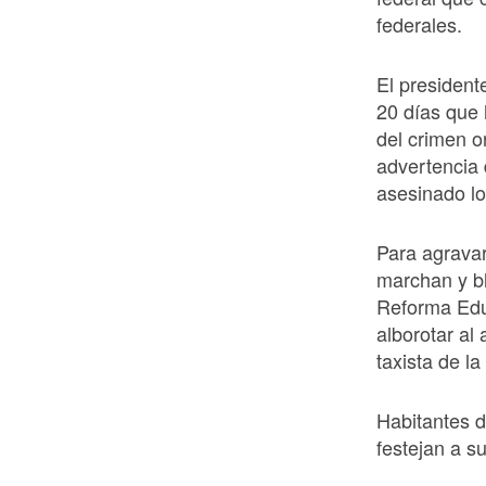
federales.
El presiden
20 días que
del crimen 
advertencia 
asesinado lo 
Para agravar
marchan y b
Reforma Educ
alborotar al
taxista de la
Habitantes d
festejan a s