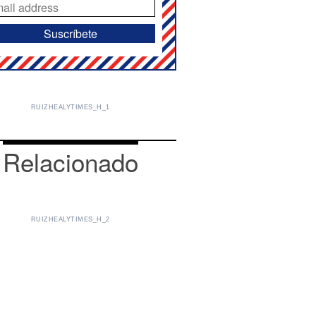
RUIZHEALYTIMES_H_1
Relacionado
RUIZHEALYTIMES_H_2