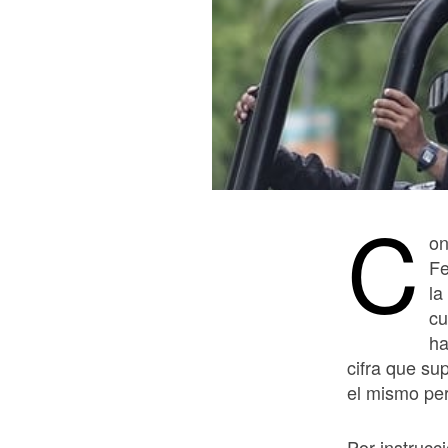
C
on
Fe
la
cu
ha
cifra que su
el mismo per
Por instrucc