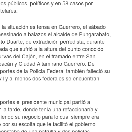
ios públicos, políticos y en 58 casos por
telares.
la situación es tensa en Guerrero, el sábado
sesinado a balazos el alcalde de Pungarabato,
o Duarte, de extradición perredista, durante
a que sufrió a la altura del punto conocido
rvas del Cajón, en el tramado entre San
oacán y Ciudad Altamirano Guerrero. De
portes de la Policia Federal también falleció su
ivil y al menos dos federales se encuentran
portes el presidente municipal partió a
la tarde, donde tenía una refaccionaría y
iendo su negocio para lo cual siempre era
or su escolta que le facilitó el gobierno
constaba de una patrulla y dos policías