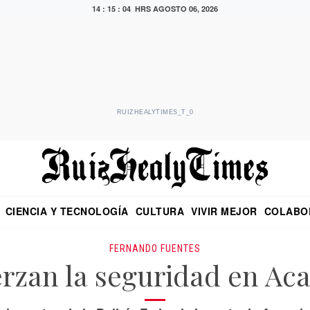
14 : 15 : 05 HRS
AGOSTO 06, 2026
RUIZHEALYTIMES_T_0
CIENCIA Y TECNOLOGÍA
CULTURA
VIVIR MEJOR
COLABO
NO
CRITERIO DE HIDALGO
EDUARDO RUIZ HEALY EN FORMULA
DIARIO DE CHIAPAS
PUEBLA
OPINIÓN
IMAGEN DE Z
EN EL ES
FERNANDO FUENTES
rzan la seguridad en Ac