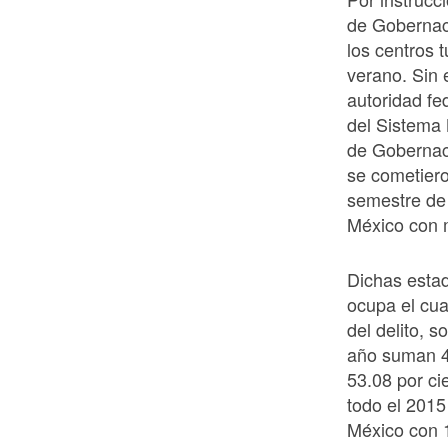
de Gobernac
los centros t
verano. Sin
autoridad fe
del Sistema 
de Gobernaci
se cometiero
semestre de 
México con m
Dichas estad
ocupa el cua
del delito, s
año suman 43
53.08 por ci
todo el 2015
México con 1