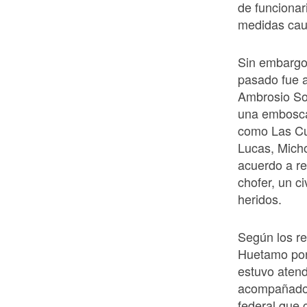
de funcionar
medidas cau
Sin embargo 
pasado fue a
Ambrosio Sot
una emboscad
como Las Cu
Lucas, Mich
acuerdo a re
chofer, un c
heridos.
Según los re
Huetamo por 
estuvo atend
acompañado p
federal que 