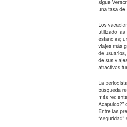
sigue Verac
una tasa de 
Los vacacion
utilizado la
estancias; u
viajes más g
de usuarios,
de sus viaje
atractivos tu
La periodist
búsqueda res
más reciente
Acapulco?” q
Entre las pr
“seguridad” e