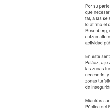
Por su parte
que necesar
tal, a las se
lo afirmó el 
Rosenberg, q
cutzamalteca
actividad púb
En este sent
Peláez, dijo
las zonas tu
necesaria, y
zonas turíst
de insegurid
Mientras son
Pública del 