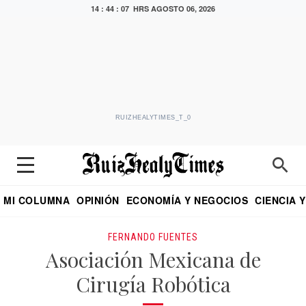
14 : 44 : 08 HRS
AGOSTO 06, 2026
RUIZHEALYTIMES_T_0
MI COLUMNA
OPINIÓN
ECONOMÍA Y NEGOCIOS
CIENCIA 
DIALOGO NOCTURNO
ECONOMISTA
EL UNIVERSAL
EDUARDO RUIZ HEALY EN FORMULA
PUEBLA
REFORMA
CRITERIO DE HI
FERNANDO FUENTES
Asociación Mexicana de
Cirugía Robótica