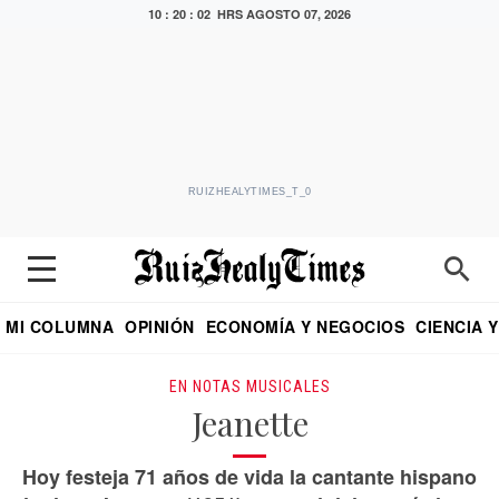
10 : 20 : 03 HRS
AGOSTO 07, 2026
RUIZHEALYTIMES_T_0
MI COLUMNA
OPINIÓN
ECONOMÍA Y NEGOCIOS
CIENCIA 
DIALOGO NOCTURNO
ECONOMISTA
EL UNIVERSAL
EDUARDO RUIZ HEALY EN FORMULA
PUEBLA
REFORMA
CRITERIO DE HI
EN NOTAS MUSICALES
Jeanette
Hoy festeja 71 años de vida la cantante hispano