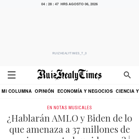
04 : 28 : 48 HRS
AGOSTO 06, 2026
RUIZHEALYTIMES_T_0
MI COLUMNA
OPINIÓN
ECONOMÍA Y NEGOCIOS
CIENCIA 
DIALOGO NOCTURNO
ECONOMISTA
EL UNIVERSAL
EDUARDO RUIZ HEALY EN FORMULA
PUEBLA
REFORMA
CRITERIO DE HI
EN NOTAS MUSICALES
¿Hablarán AMLO y Biden de lo
que amenaza a 37 millones de