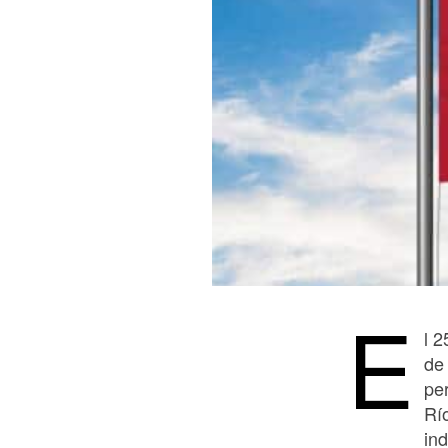
E
l 
de 
pe
Rí
in