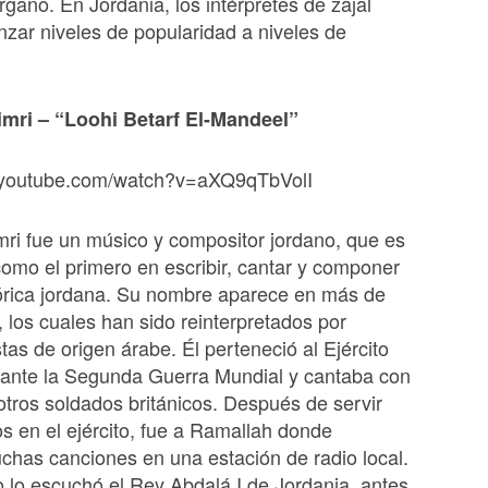
rgano. En Jordania, los intérpretes de zajal
zar niveles de popularidad a niveles de
imri – “Loohi Betarf El-Mandeel”
.youtube.com/watch?v=aXQ9qTbVolI
mri fue un músico y compositor jordano, que es
omo el primero en escribir, cantar y componer
lórica jordana. Su nombre aparece en más de
, los cuales han sido reinterpretados por
tas de origen árabe. Él perteneció al Ejército
rante la Segunda Guerra Mundial y cantaba con
otros soldados británicos. Después de servir
os en el ejército, fue a Ramallah donde
has canciones en una estación de radio local.
 lo escuchó el Rey Abdalá I de Jordania, antes