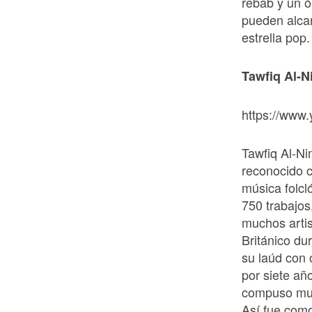
rebab y un ó
pueden alcan
estrella pop.
Tawfiq Al-N
https://www
Tawfiq Al-Ni
reconocido c
música folc
750 trabajos
muchos artis
Británico du
su laúd con 
por siete añ
compuso muc
Así fue como