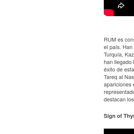
RUM es cons
el país. Han
Turquía, Kaz
han llegado 
éxito de est
Tareq al Nas
apariciones 
representad
destacan los 
Sign of Th