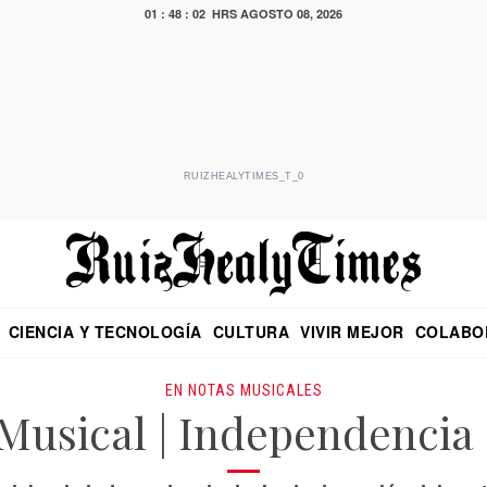
01 : 48 : 03 HRS
AGOSTO 08, 2026
RUIZHEALYTIMES_T_0
CIENCIA Y TECNOLOGÍA
CULTURA
VIVIR MEJOR
COLABO
NO
CRITERIO DE HIDALGO
EDUARDO RUIZ HEALY EN FORMULA
DIARIO DE CHIAPAS
PUEBLA
OPINIÓN
IMAGEN DE Z
EN EL ES
EN NOTAS MUSICALES
Musical | Independencia 