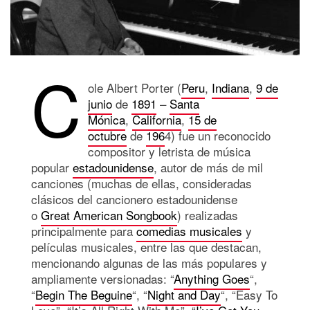
C
ole Albert Porter (
Peru
,
Indiana
,
9 de
junio
de
1891
–
Santa
Mónica
,
California
,
15 de
octubre
de
196
4) f
ue un reconocido
compositor y letrista de música
popular
estadounidense
, autor de más de mil
canciones (muchas de ellas, consideradas
clásicos del cancionero estadounidense
o
Great American Songbook
) realizadas
principalmente para
comedias musicales
y
películas musicales, entre las que destacan,
mencionando algunas de las más populares y
ampliamente versionadas: “
Anything Goes
“,
“
Begin The Beguine
“, “
Night and Day
“, “Easy To