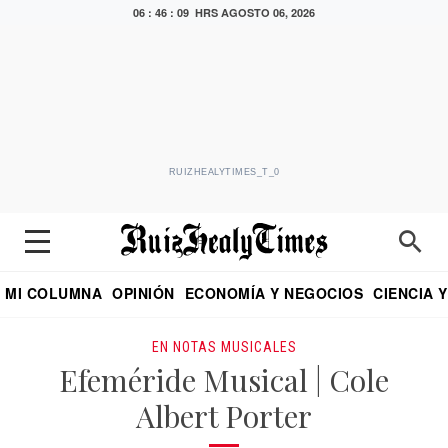
06 : 46 : 10 HRS
AGOSTO 06, 2026
RUIZHEALYTIMES_T_0
MI COLUMNA
OPINIÓN
ECONOMÍA Y NEGOCIOS
CIENCIA 
DIALOGO NOCTURNO
ECONOMISTA
EL UNIVERSAL
EDUARDO RUIZ HEALY EN FORMULA
PUEBLA
REFORMA
CRITERIO DE HI
EN NOTAS MUSICALES
Efeméride Musical | Cole
Albert Porter