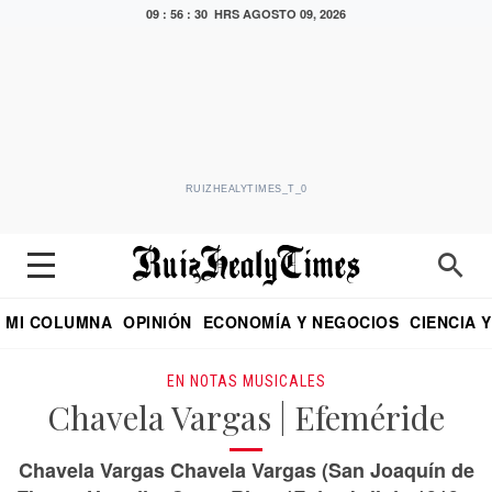
09 : 56 : 31 HRS
AGOSTO 09, 2026
RUIZHEALYTIMES_T_0
MI COLUMNA
OPINIÓN
ECONOMÍA Y NEGOCIOS
CIENCIA 
DIALOGO NOCTURNO
ECONOMISTA
EL UNIVERSAL
EDUARDO RUIZ HEALY EN FORMULA
PUEBLA
REFORMA
CRITERIO DE HI
EN NOTAS MUSICALES
Chavela Vargas | Efeméride
Chavela Vargas Chavela Vargas (San Joaquín de