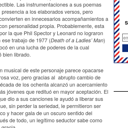
ectible. Las instrumentaciones a sus poemas
 presencia a los elaborados versos, pero
convierten en innecesarios acompañamientos a
S
con personalidad propia. Probablemente, esta
 por la que Phil Spector y Leonard no lograron
 ese trabajo de 1977 (
)
Death of a Ladies’ Man
có en una lucha de poderes de la cual
 bien librado.
ón musical de este personaje parece opacarse
osa voz, pero gracias al abrupto cambio de
 década de los ochenta alcanzó un acercamiento
ás jóvenes que redituó en mayor aceptación. El
ue dio a sus canciones le ayudó a liberar sus
ue, sin perder la seriedad, le permitieron ser
co y hacer gala de un oscuro sentido del
ués de todo, un legítimo seductor sabe como
 gracia.