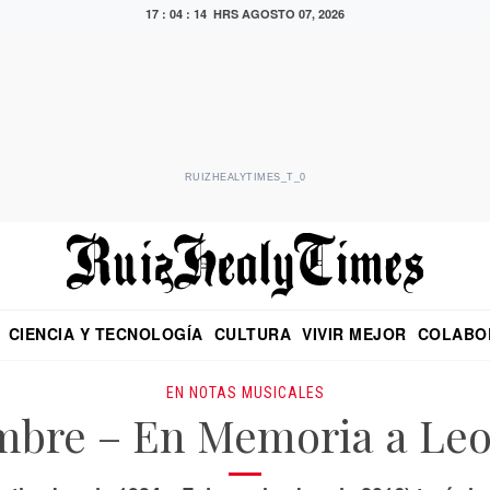
17 : 04 : 15 HRS
AGOSTO 07, 2026
RUIZHEALYTIMES_T_0
CIENCIA Y TECNOLOGÍA
CULTURA
VIVIR MEJOR
COLABO
NO
CRITERIO DE HIDALGO
EDUARDO RUIZ HEALY EN FORMULA
DIARIO DE CHIAPAS
PUEBLA
OPINIÓN
IMAGEN DE Z
EN EL ES
EN NOTAS MUSICALES
embre – En Memoria a Le