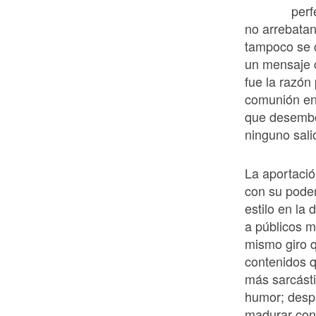
perf
no arrebatan
tampoco se 
un mensaje 
fue la razón
comunión en
que desembo
ninguno salió
La aportaci
con su poder
estilo en la
a públicos m
mismo giro q
contenidos q
más sarcásti
humor; desp
madurar con