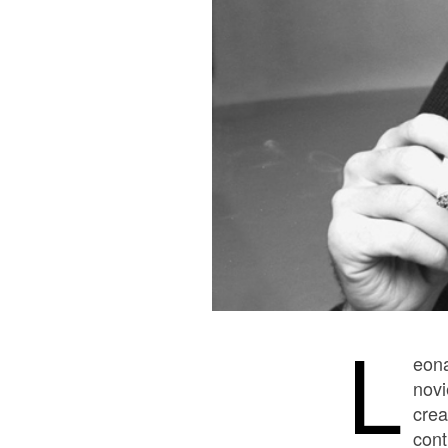
L
eona
novi
crea
cont