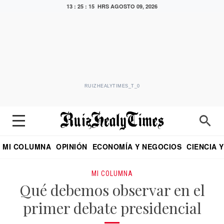
13 : 25 : 16 HRS
AGOSTO 09, 2026
RUIZHEALYTIMES_T_0
MI COLUMNA
OPINIÓN
ECONOMÍA Y NEGOCIOS
CIENCIA 
DIALOGO NOCTURNO
ECONOMISTA
EL UNIVERSAL
EDUARDO RUIZ HEALY EN FORMULA
PUEBLA
REFORMA
CRITERIO DE HI
MI COLUMNA
Qué debemos observar en el
primer debate presidencial