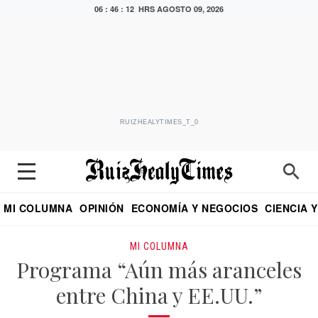
06 : 46 : 13 HRS
AGOSTO 09, 2026
RUIZHEALYTIMES_T_0
MI COLUMNA
OPINIÓN
ECONOMÍA Y NEGOCIOS
CIENCIA 
DIALOGO NOCTURNO
ECONOMISTA
EL UNIVERSAL
EDUARDO RUIZ HEALY EN FORMULA
PUEBLA
REFORMA
CRITERIO DE HI
MI COLUMNA
Programa “Aún más aranceles
entre China y EE.UU.”