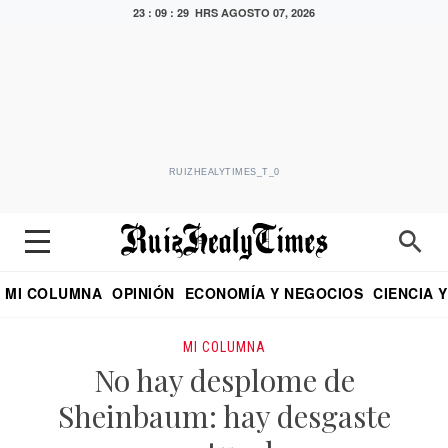
23 : 09 : 30 HRS
AGOSTO 07, 2026
RUIZHEALYTIMES_T_0
MI COLUMNA
OPINIÓN
ECONOMÍA Y NEGOCIOS
CIENCIA 
DIALOGO NOCTURNO
ECONOMISTA
EL UNIVERSAL
EDUARDO RUIZ HEALY EN FORMULA
PUEBLA
REFORMA
CRITERIO DE HI
MI COLUMNA
No hay desplome de
Sheinbaum: hay desgaste