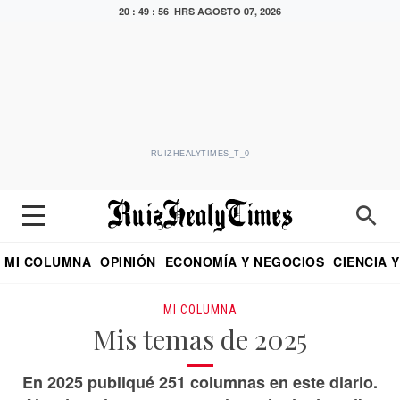
20 : 49 : 57 HRS
AGOSTO 07, 2026
RUIZHEALYTIMES_T_0
MI COLUMNA
OPINIÓN
ECONOMÍA Y NEGOCIOS
CIENCIA 
DIALOGO NOCTURNO
ECONOMISTA
EL UNIVERSAL
EDUARDO RUIZ HEALY EN FORMULA
PUEBLA
REFORMA
CRITERIO DE HI
MI COLUMNA
Mis temas de 2025
En 2025 publiqué 251 columnas en este diario.