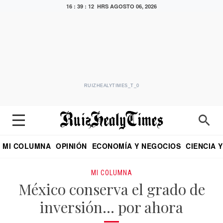
16 : 39 : 13 HRS
AGOSTO 06, 2026
RUIZHEALYTIMES_T_0
MI COLUMNA
OPINIÓN
ECONOMÍA Y NEGOCIOS
CIENCIA 
DIALOGO NOCTURNO
ECONOMISTA
EL UNIVERSAL
EDUARDO RUIZ HEALY EN FORMULA
PUEBLA
REFORMA
CRITERIO DE HI
MI COLUMNA
México conserva el grado de
inversión… por ahora