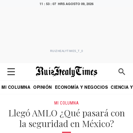
11 : 53 : 08 HRS
AGOSTO 09, 2026
RUIZHEALYTIMES_T_0
MI COLUMNA
OPINIÓN
ECONOMÍA Y NEGOCIOS
CIENCIA 
DIALOGO NOCTURNO
ECONOMISTA
EL UNIVERSAL
EDUARDO RUIZ HEALY EN FORMULA
PUEBLA
REFORMA
CRITERIO DE HI
MI COLUMNA
Llegó AMLO ¿Qué pasará con
la seguridad en México?