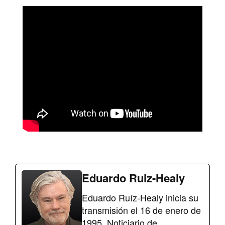
Eduardo Ruiz-Healy
Eduardo Ruíz-Healy inicia su
transmisión el 16 de enero de
1995, Noticiario de