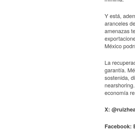
Y está, ade
aranceles de
amenazas tec
exportacione
México podrí
La recuperac
garantía. Mé
sostenida, di
nearshoring.
economía re
X: @ruizhea
Facebook: 