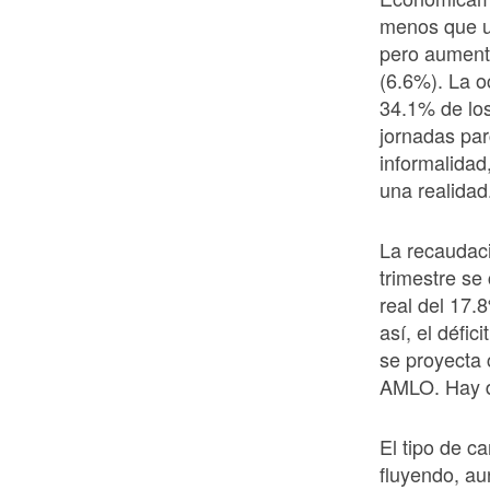
menos que u
pero aumenta
(6.6%). La o
34.1% de los
jornadas par
informalidad
una realidad
La recaudaci
trimestre se
real del 17.
así, el défic
se proyecta 
AMLO. Hay d
El tipo de c
fluyendo, au