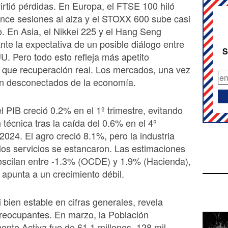
irtió pérdidas. En Europa, el FTSE 100 hiló
ince sesiones al alza y el STOXX 600 sube casi
. En Asia, el Nikkei 225 y el Hang Seng
nte la expectativa de un posible diálogo entre
S
. Pero todo esto refleja más apetito
 que recuperación real. Los mercados, una vez
n desconectados de la economía.
l PIB creció 0.2% en el 1º trimestre, evitando
 técnica tras la caída del 0.6% en el 4º
 2024. El agro creció 8.1%, pero la industria
 los servicios se estancaron. Las estimaciones
oscilan entre -1.3% (OCDE) y 1.9% (Hacienda),
apunta a un crecimiento débil.
i bien estable en cifras generales, revela
reocupantes. En marzo, la Población
te Activa fue de 61.1 millones, 128 mil