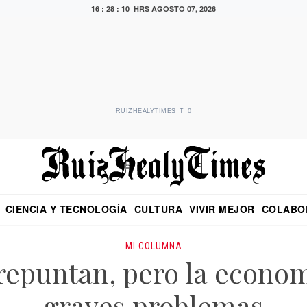
16 : 28 : 12 HRS
AGOSTO 07, 2026
RUIZHEALYTIMES_T_0
CIENCIA Y TECNOLOGÍA
CULTURA
VIVIR MEJOR
COLABO
NO
CRITERIO DE HIDALGO
EDUARDO RUIZ HEALY EN FORMULA
DIARIO DE CHIAPAS
PUEBLA
OPINIÓN
IMAGEN DE Z
EN EL ES
MI COLUMNA
 repuntan, pero la econom
graves problemas