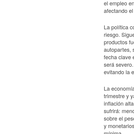
el empleo en
afectando el
La política 
riesgo. Sigu
productos fu
autopartes, 
fecha clave e
será severo.
evitando la 
La economía
trimestre y 
inflación al
sufrirá: men
sobre el pes
y monetarios
mínima.