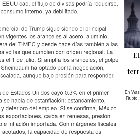
 EEUU cae, el flujo de divisas podría reducirse,
 consumo interno, ya debilitado.
comercial de Trump sigue siendo el principal
en vigentes los aranceles al acero, aluminio,
era del T-MEC y desde hace días también a las
salvo las que cumplen con origen regional. La
EE
s el 1 de julio. Si amplía los aranceles, el golpe
 Sheinbaum ha optado por la negociación,
terr
escalada, aunque bajo presión para responder.
 de Estados Unidos cayó 0.3% en el primer
En Wash
Rubio, 
ya se habla de estanflación: estancamiento,
ta y deterioro del empleo. Si se confirma, México
os exportaciones, caída en remesas, presión
o e inflación importada. Con márgenes fiscales
 acotados, la capacidad de respuesta es