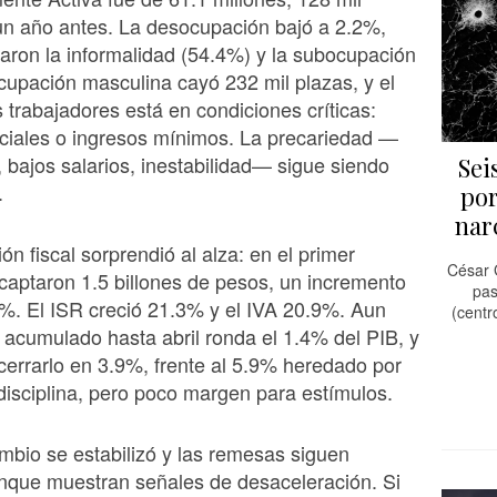
n año antes. La desocupación bajó a 2.2%,
ron la informalidad (54.4%) y la subocupación
cupación masculina cayó 232 mil plazas, y el
 trabajadores está en condiciones críticas:
ciales o ingresos mínimos. La precariedad —
, bajos salarios, inestabilidad— sigue siendo
Sei
.
por
nar
ón fiscal sorprendió al alza: en el primer
César 
 captaron 1.5 billones de pesos, un incremento
pas
8%. El ISR creció 21.3% y el IVA 20.9%. Aun
(centr
it acumulado hasta abril ronda el 1.4% del PIB, y
cerrarlo en 3.9%, frente al 5.9% heredado por
isciplina, pero poco margen para estímulos.
ambio se estabilizó y las remesas siguen
nque muestran señales de desaceleración. Si