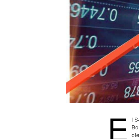
E
l S
Bo
of