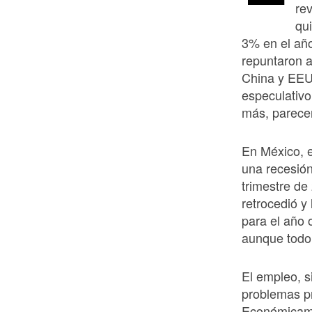
rev
qu
3% en el año
repuntaron a
China y EEUU
especulativo
más, parece
En México, e
una recesión
trimestre de
retrocedió y
para el año 
aunque todo 
El empleo, s
problemas p
Económicamen