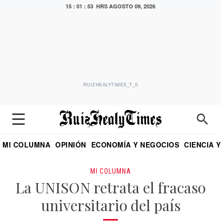
15 : 01 : 54 HRS
AGOSTO 09, 2026
RUIZHEALYTIMES_T_0
MI COLUMNA
OPINIÓN
ECONOMÍA Y NEGOCIOS
CIENCIA 
DIALOGO NOCTURNO
ECONOMISTA
EL UNIVERSAL
EDUARDO RUIZ HEALY EN FORMULA
PUEBLA
REFORMA
CRITERIO DE HI
MI COLUMNA
La UNISON retrata el fracaso
universitario del país