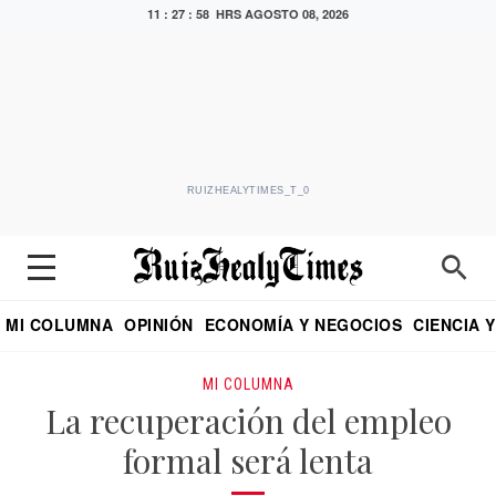
11 : 27 : 59 HRS
AGOSTO 08, 2026
RUIZHEALYTIMES_T_0
MI COLUMNA
OPINIÓN
ECONOMÍA Y NEGOCIOS
CIENCIA 
DIALOGO NOCTURNO
ECONOMISTA
EL UNIVERSAL
EDUARDO RUIZ HEALY EN FORMULA
PUEBLA
REFORMA
CRITERIO DE HI
MI COLUMNA
La recuperación del empleo
formal será lenta