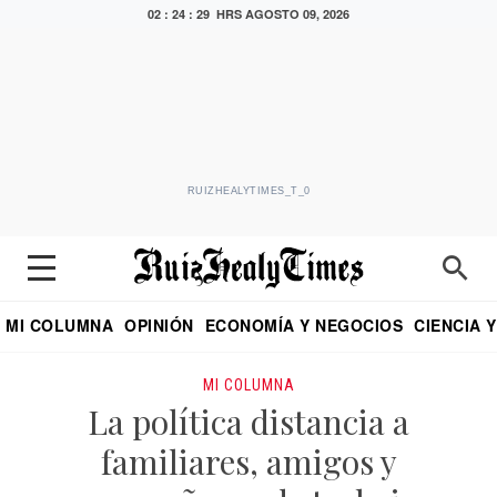
02 : 24 : 30 HRS
AGOSTO 09, 2026
RUIZHEALYTIMES_T_0
MI COLUMNA
OPINIÓN
ECONOMÍA Y NEGOCIOS
CIENCIA 
DIALOGO NOCTURNO
ECONOMISTA
EL UNIVERSAL
EDUARDO RUIZ HEALY EN FORMULA
PUEBLA
REFORMA
CRITERIO DE HI
MI COLUMNA
La política distancia a
familiares, amigos y