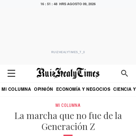
16 : 51 : 49 HRS
AGOSTO 09, 2026
RUIZHEALYTIMES_T_0
MI COLUMNA
OPINIÓN
ECONOMÍA Y NEGOCIOS
CIENCIA 
DIALOGO NOCTURNO
ECONOMISTA
EL UNIVERSAL
EDUARDO RUIZ HEALY EN FORMULA
PUEBLA
REFORMA
CRITERIO DE HI
MI COLUMNA
La marcha que no fue de la
Generación Z