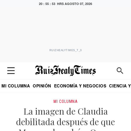
20 : 55 : 54 HRS
AGOSTO 07, 2026
RUIZHEALYTIMES_T_0
MI COLUMNA
OPINIÓN
ECONOMÍA Y NEGOCIOS
CIENCIA 
DIALOGO NOCTURNO
ECONOMISTA
EL UNIVERSAL
EDUARDO RUIZ HEALY EN FORMULA
PUEBLA
REFORMA
CRITERIO DE HI
MI COLUMNA
La imagen de Claudia
debilitada después de que