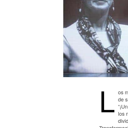
L
os m
de s
“¡Un
los 
divi
Transformac