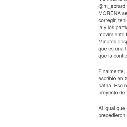
@m_ebrard so
MORENA se t
corregir, ten
la y los par
movimiento 
Minutos des
que es una f
que la conti
Finalmente, 
escribió en 
patria. Eso 
proyecto de 
Al igual que
precedieron,