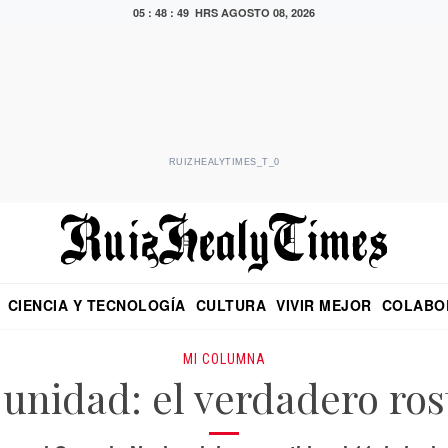
05 : 48 : 50 HRS
AGOSTO 08, 2026
RUIZHEALYTIMES_T_0
CIENCIA Y TECNOLOGÍA
CULTURA
VIVIR MEJOR
COLABO
NO
CRITERIO DE HIDALGO
EDUARDO RUIZ HEALY EN FORMULA
DIARIO DE CHIAPAS
PUEBLA
OPINIÓN
IMAGEN DE Z
EN EL ES
MI COLUMNA
 unidad: el verdadero ros