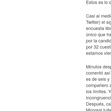
Estos es lo 
Casi al medi
Twitter) el 
encuesta lib
único que h
por la candi
por 32 cuest
estamos vie
Minutos des
comentó así
es de seis y
compañero a
los límites. 
incongruenci
Después, cas
Monreal tuit