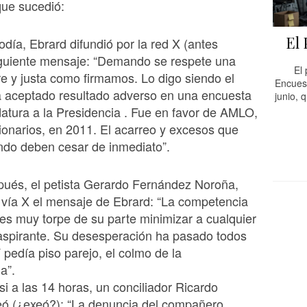
que sucedió:
El 
odía, Ebrard difundió por la red X (antes
siguiente mensaje: “Demando se respete una
El
re y justa como firmamos. Lo digo siendo el
Encues
a aceptado resultado adverso en una encuesta
junio, 
datura a la Presidencia . Fue en favor de AMLO,
ionarios, en 2011. El acarreo y excesos que
ndo deben cesar de inmediato”.
pués, el petista Gerardo Fernández Noroña,
 vía X el mensaje de Ebrard: “La competencia
 es muy torpe de su parte minimizar a cualquier
spirante. Su desesperación ha pasado todos
Y pedía piso parejo, el colmo de la
a”.
i a las 14 horas, un conciliador Ricardo
eó (¿exeó?): “La denuncia del compañero