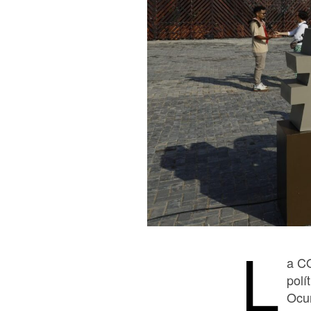
L
a C
polí
Ocur