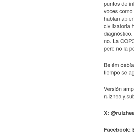
puntos de in
voces como l
hablan abier
civilizatori
diagnóstico.
no. La COP3
pero no la p
Belém debía 
tiempo se ag
Versión amp
ruizhealy.s
X: @ruizhea
Facebook: 