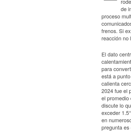
rode
de i
proceso mult
comunicados,
frenos. Si ex
reacción no 
El dato centr
calentamient
para convert
está a punt
calienta cerc
2024 fue el
el promedio 
discute lo q
exceder 1.5°
en numerosos
pregunta es