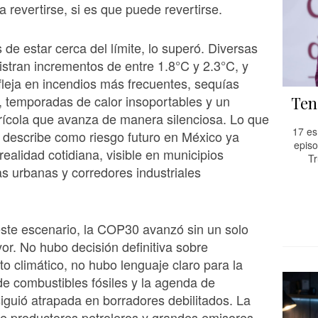
 revertirse, si es que puede revertirse.
 de estar cerca del límite, lo superó. Diversas
istran incrementos de entre 1.8°C y 2.3°C, y
fleja en incendios más frecuentes, sequías
 temporadas de calor insoportables y un
Ten
rícola que avanza de manera silenciosa. Lo que
17 es
 describe como riesgo futuro en México ya
episo
ealidad cotidiana, visible en municipios
Tr
as urbanas y corredores industriales
ste escenario, la COP30 avanzó sin un solo
r. No hubo decisión definitiva sobre
to climático, no hubo lenguaje claro para la
de combustibles fósiles y la agenda de
iguió atrapada en borradores debilitados. La
de productores petroleros y grandes emisores