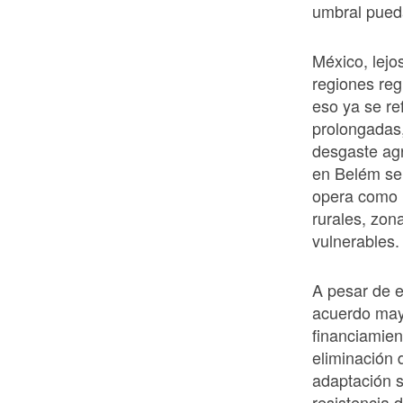
umbral pueda
México, lejos
regiones reg
eso ya se re
prolongadas,
desgaste ag
en Belém se
opera como r
rurales, zon
vulnerables.
A pesar de e
acuerdo mayo
financiamien
eliminación 
adaptación s
resistencia 