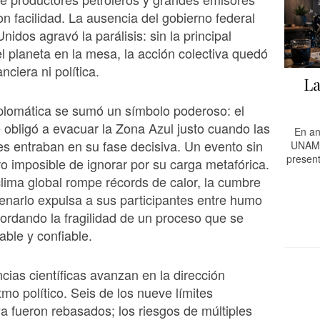
n facilidad. La ausencia del gobierno federal
idos agravó la parálisis: sin la principal
 planeta en la mesa, la acción colectiva quedó
anciera ni política.
La
diplomática se sumó un símbolo poderoso: el
 obligó a evacuar la Zona Azul justo cuando las
En an
s entraban en su fase decisiva. Un evento sin
UNAM,
present
ro imposible de ignorar por su carga metafórica.
clima global rompe récords de calor, la cumbre
enarlo expulsa a sus participantes entre humo
cordando la fragilidad de un proceso que se
able y confiable.
cias científicas avanzan en la dirección
tmo político. Seis de los nueve límites
ya fueron rebasados; los riesgos de múltiples