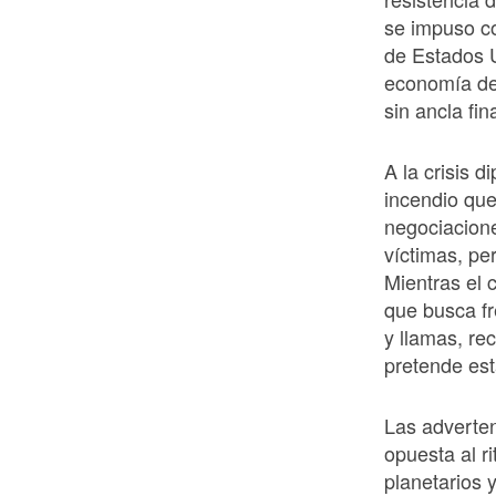
se impuso co
de Estados Un
economía del
sin ancla fin
A la crisis 
incendio que
negociacione
víctimas, pe
Mientras el 
que busca fr
y llamas, re
pretende est
Las adverten
opuesta al ri
planetarios 