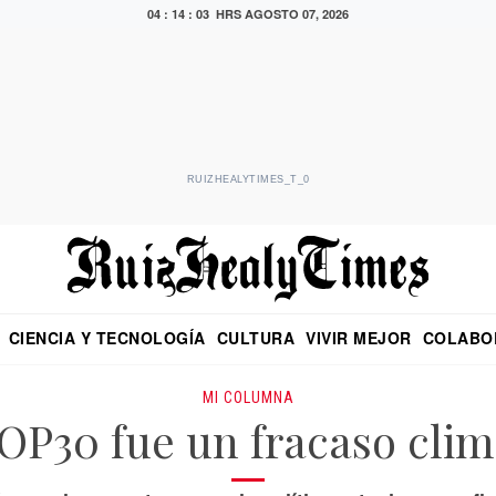
04 : 14 : 04 HRS
AGOSTO 07, 2026
RUIZHEALYTIMES_T_0
CIENCIA Y TECNOLOGÍA
CULTURA
VIVIR MEJOR
COLABO
NO
CRITERIO DE HIDALGO
EDUARDO RUIZ HEALY EN FORMULA
DIARIO DE CHIAPAS
PUEBLA
OPINIÓN
IMAGEN DE Z
EN EL ES
MI COLUMNA
OP30 fue un fracaso clim