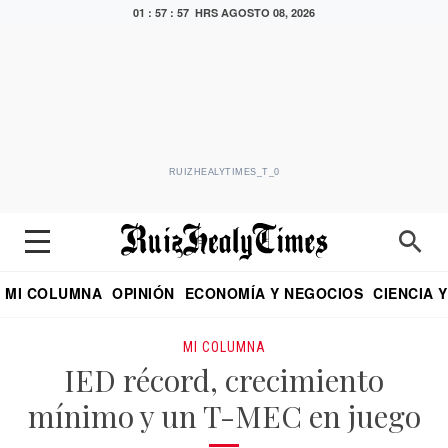
01 : 57 : 58 HRS
AGOSTO 08, 2026
RUIZHEALYTIMES_T_0
MI COLUMNA
OPINIÓN
ECONOMÍA Y NEGOCIOS
CIENCIA 
DIALOGO NOCTURNO
ECONOMISTA
EL UNIVERSAL
EDUARDO RUIZ HEALY EN FORMULA
PUEBLA
REFORMA
CRITERIO DE HI
MI COLUMNA
IED récord, crecimiento
mínimo y un T-MEC en juego