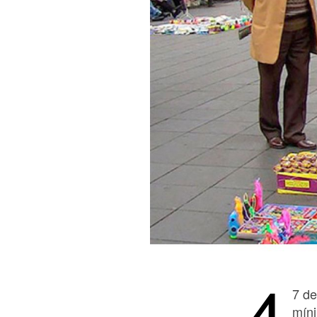
4
7 de
míni