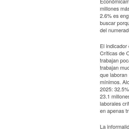
Económicame
millones má
2.6% es eng
buscar porq
del numerad
El indicador
Críticas de
trabajan po
trabajan mu
que laboran 
mínimos. Alc
2025: 32.5%.
23.1 millone
laborales cr
en apenas tr
La informali