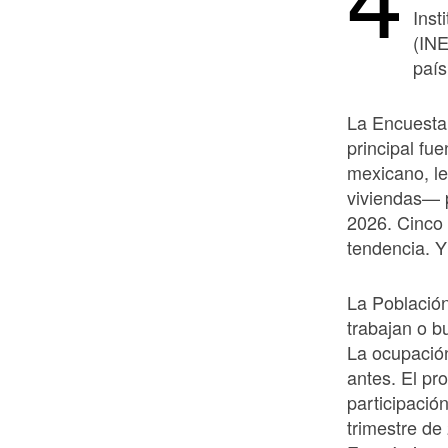
Inst
(INE
país
La Encuesta
principal fu
mexicano, le
viviendas— p
2026. Cinco 
tendencia. Y
La Població
trabajan o b
La ocupación
antes. El pr
participació
trimestre de