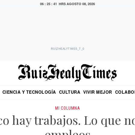
06 : 25 : 42 HRS
AGOSTO 08, 2026
RUIZHEALYTIMES_T_0
CIENCIA Y TECNOLOGÍA
CULTURA
VIVIR MEJOR
COLABO
NO
CRITERIO DE HIDALGO
EDUARDO RUIZ HEALY EN FORMULA
DIARIO DE CHIAPAS
PUEBLA
OPINIÓN
IMAGEN DE Z
EN EL ES
MI COLUMNA
o hay trabajos. Lo que n
empleos