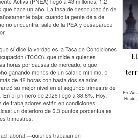
nte Activa (PNEA) llegó a 43 millones, 1.2
s que hace un año. La tasa de desocupación de
añosamente baja: cuando la gente deja de
ue no encuentra, sale de la PEA y desaparece
or.
 que sí dice la verdad es la Tasa de Condiciones
EE
 Ocupación (TCCO), que mide a quienes
cas horas por causas de mercado, o que
terr
cho ganando menos de un salario mínimo, o
más de 48 horas con hasta dos salarios
anzó su mejor nivel en el segundo trimestre de
En Wash
 En el primero de 2026 llegó a 38.8%. Hoy,
Rubio, 
s de trabajadores están en condiciones
íticas: un deterioro de 6.3 puntos porcentuales
es trimestres.
dad laboral —quienes trabajan en