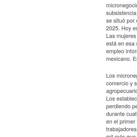
micronegocio
subsistencia
se situó por
2025. Hoy e
Las mujeres
está en esa 
empleo infor
mexicano. E
Los microneg
comercio y s
agropecuario
Los establec
perdiendo p
durante cuat
en el primer
trabajadores
mil más que