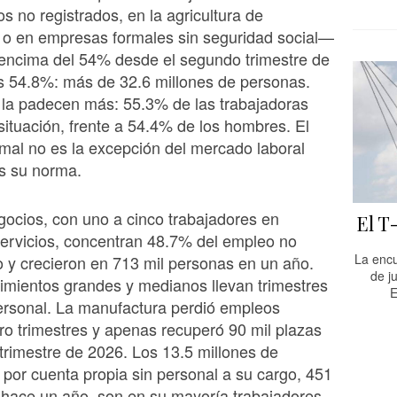
s no registrados, en la agricultura de
 o en empresas formales sin seguridad social—
 encima del 54% desde el segundo trimestre de
s 54.8%: más de 32.6 millones de personas.
 la padecen más: 55.3% de las trabajadoras
situación, frente a 54.4% de los hombres. El
mal no es la excepción del mercado laboral
s su norma.
ocios, con uno a cinco trabajadores en
El T
ervicios, concentran 48.7% del empleo no
La encu
 y crecieron en 713 mil personas en un año.
de j
imientos grandes y medianos llevan trimestres
E
ersonal. La manufactura perdió empleos
ro trimestres y apenas recuperó 90 mil plazas
 trimestre de 2026. Los 13.5 millones de
 por cuenta propia sin personal a su cargo, 451
 hace un año, son en su mayoría trabajadores