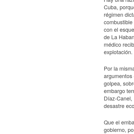
Cuba, porqu
régimen dicta
combustible 
con el esqu
de La Habana
médico recib
explotación.
Por la misma
argumentos o
golpea, sobr
embargo term
Díaz-Canel, 
desastre eco
Que el embar
gobierno, po