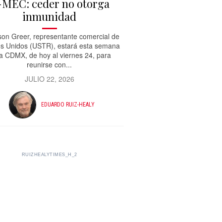
-MEC: ceder no otorga
inmunidad
on Greer, representante comercial de
s Unidos (USTR), estará esta semana
la CDMX, de hoy al viernes 24, para
reunirse con...
JULIO 22, 2026
EDUARDO RUIZ-HEALY
RUIZHEALYTIMES_H_2