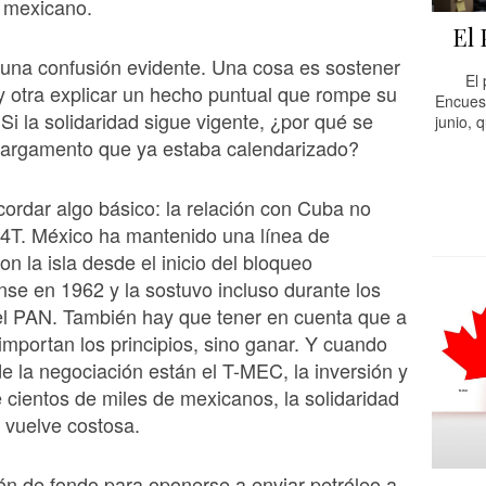
o mexicano.
El 
 una confusión evidente. Una cosa es sostener
El
 y otra explicar un hecho puntual que rompe su
Encues
 Si la solidaridad sigue vigente, ¿por qué se
junio, 
cargamento que ya estaba calendarizado?
ordar algo básico: la relación con Cuba no
 4T. México ha mantenido una línea de
on la isla desde el inicio del bloqueo
se en 1962 y la sostuvo incluso durante los
el PAN. También hay que tener en cuenta que a
importan los principios, sino ganar. Y cuando
e la negociación están el T-MEC, la inversión y
 cientos de miles de mexicanos, la solidaridad
 vuelve costosa.
n de fondo para oponerse a enviar petróleo a