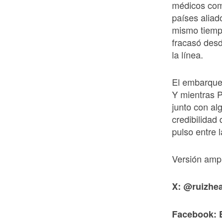
médicos como
países aliad
mismo tiemp
fracasó desd
la línea.
El embarque 
Y mientras P
junto con al
credibilidad
pulso entre 
Versión amp
X: @ruizhea
Facebook: 