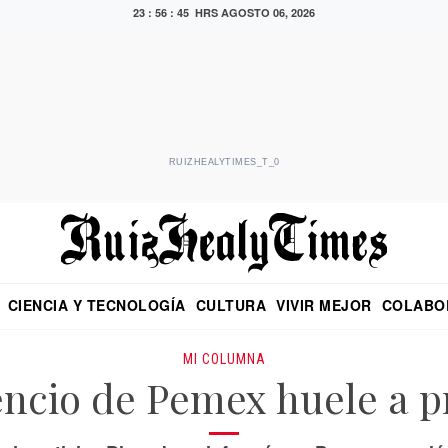
23 : 56 : 46 HRS
AGOSTO 06, 2026
RUIZHEALYTIMES_T_0
CIENCIA Y TECNOLOGÍA
CULTURA
VIVIR MEJOR
COLABO
NO
CRITERIO DE HIDALGO
EDUARDO RUIZ HEALY EN FORMULA
DIARIO DE CHIAPAS
PUEBLA
OPINIÓN
IMAGEN DE Z
EN EL ES
MI COLUMNA
lencio de Pemex huele a p