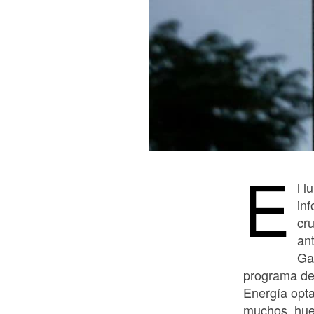
E
l 
in
cru
ant
Ga
programa de
Energía optar
muchos, hue