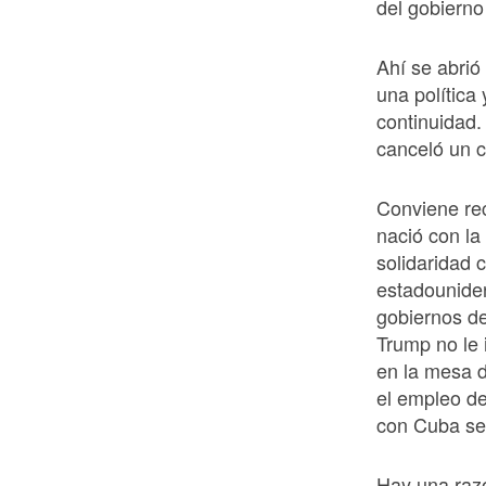
del gobiern
Ahí se abrió
una política
continuidad.
canceló un 
Conviene rec
nació con la
solidaridad c
estadouniden
gobiernos d
Trump no le 
en la mesa d
el empleo de
con Cuba se
Hay una razó