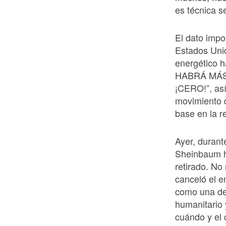
es técnica s
El dato impo
Estados Unid
energético h
HABRÁ MÁS
¡CERO!”, as
movimiento d
base en la 
Ayer, durant
Sheinbaum h
retirado. No
canceló el e
como una de
humanitario 
cuándo y el