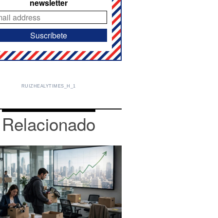
newsletter
RUIZHEALYTIMES_H_1
Relacionado