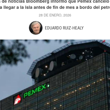
ia de noticias Bloomberg informó que Pemex cancel
 llegar a la isla antes de fin de mes a bordo del petr
28 DE ENERO, 2026
EDUARDO RUIZ-HEALY