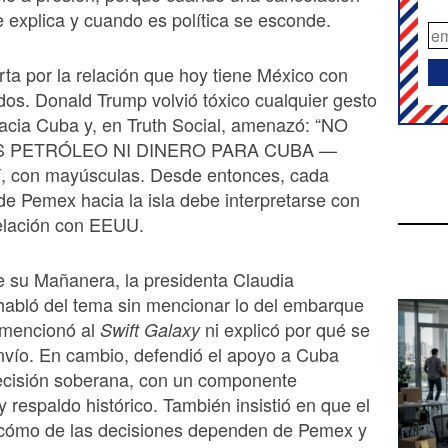
e explica y cuando es política se esconde.
rta por la relación que hoy tiene México con
os. Donald Trump volvió tóxico cualquier gesto
acia Cuba y, en Truth Social, amenazó: “NO
 PETRÓLEO NI DINERO PARA CUBA —
í, con mayúsculas. Desde entonces, cada
e Pemex hacia la isla debe interpretarse con
relación con EEUU.
e su Mañanera, la presidenta Claudia
abló del tema sin mencionar lo del embarque
 mencionó al
ni explicó por qué se
Swift Galaxy
nvío. En cambio, defendió el apoyo a Cuba
cisión soberana, con un componente
y respaldo histórico. También insistió en que el
 cómo de las decisiones dependen de Pemex y