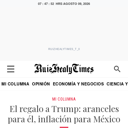
07 : 47 : 53 HRS
AGOSTO 09, 2026
RUIZHEALYTIMES_T_0
MI COLUMNA
OPINIÓN
ECONOMÍA Y NEGOCIOS
CIENCIA 
DIALOGO NOCTURNO
ECONOMISTA
EL UNIVERSAL
EDUARDO RUIZ HEALY EN FORMULA
PUEBLA
REFORMA
CRITERIO DE HI
MI COLUMNA
El regalo a Trump: aranceles
para él, inflación para México