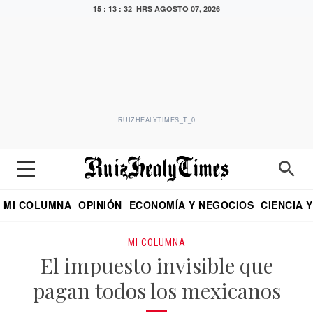
15 : 13 : 33 HRS
AGOSTO 07, 2026
RUIZHEALYTIMES_T_0
MI COLUMNA
OPINIÓN
ECONOMÍA Y NEGOCIOS
CIENCIA 
DIALOGO NOCTURNO
ECONOMISTA
EL UNIVERSAL
EDUARDO RUIZ HEALY EN FORMULA
PUEBLA
REFORMA
CRITERIO DE HI
MI COLUMNA
El impuesto invisible que
pagan todos los mexicanos