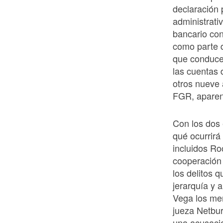
declaración 
administrati
bancario co
como parte d
que conduce 
las cuentas 
otros nueve 
FGR, aparent
Con los dos 
qué ocurrir
incluidos Ro
cooperación
los delitos
jerarquía y 
Vega los men
jueza Netbur
una acusació