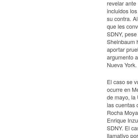
revelar ante
incluidos lo
su contra. A
que les conv
SDNY, pese a
Sheinbaum h
aportar prue
argumento a
Nueva York.
El caso se v
ocurre en M
de mayo, la 
las cuentas 
Rocha Moya, 
Enrique Inzu
SDNY. El cas
llamativo po