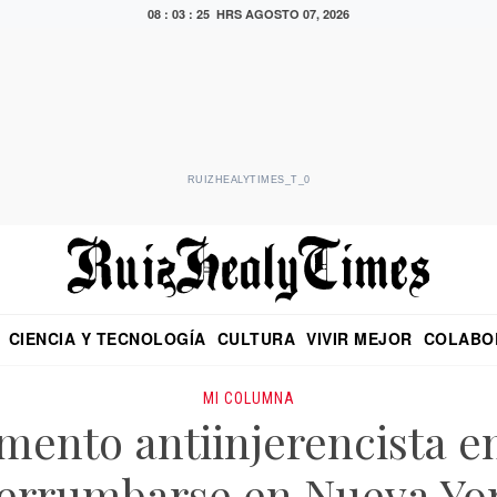
08 : 03 : 26 HRS
AGOSTO 07, 2026
RUIZHEALYTIMES_T_0
CIENCIA Y TECNOLOGÍA
CULTURA
VIVIR MEJOR
COLABO
NO
CRITERIO DE HIDALGO
EDUARDO RUIZ HEALY EN FORMULA
DIARIO DE CHIAPAS
PUEBLA
OPINIÓN
IMAGEN DE Z
EN EL ES
MI COLUMNA
mento antiinjerencista 
errumbarse en Nueva Yo