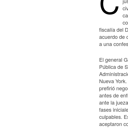
C
ju
ci
ca
co
fiscalía del
acuerdo de c
a una confesi
El general G
Pública de S
Administraci
Nueva York. 
prefirió neg
antes de en
ante la juez
fases inicia
culpables. E
aceptaron co