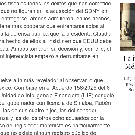
 los fiscales todos los delitos que han cometido,
s que no figuran en la acusación del SDNY en
l entregarse, ambos admitieron, en los hechos,
iene más cooperar que enfrentarse solos al
 la defensa pública que la presidenta Claudia
a hecho de ellos al insistir en que EEUU debe
bas. Ambos tomaron su decisión y, con ello, el
ntiinjerencista empezó a derrumbarse en
La 
Méx
En ju
uelve aún más revelador al observar lo que
nive
éxico. Con base en el Acuerdo 156/2026 del 6
Bue
Unidad de Inteligencia Financiera (UIF) congeló
del gobernador con licencia de Sinaloa, Rubén
las de sus cuatro hijos, las del senador
nza y las de los otros ocho acusados por la
o del legislador morenista es particularmente
rque no existe ningún registro público de