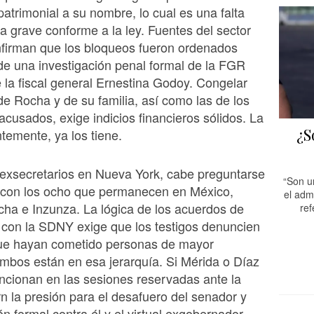
patrimonial a su nombre, lo cual es una falta
va grave conforme a la ley. Fuentes del sector
nfirman que los bloqueos fueron ordenados
e una investigación penal formal de la FGR
la fiscal general Ernestina Godoy. Congelar
de Rocha y de su familia, así como las de los
acusados, exige indicios financieros sólidos. La
¿S
emente, ya los tiene.
exsecretarios en Nueva York, cabe preguntarse
“Son u
á con los ocho que permanecen en México,
el adm
cha e Inzunza. La lógica de los acuerdos de
ref
 con la SDNY exige que los testigos denuncien
 que hayan cometido personas de mayor
ambos están en esa jerarquía. Si Mérida o Díaz
cionan en las sesiones reservadas ante la
n la presión para el desafuero del senador y
n formal contra él y el virtual exgobernador