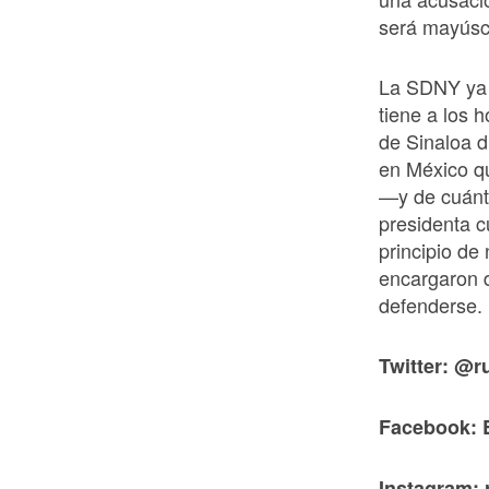
será mayúsc
La SDNY ya 
tiene a los 
de Sinaloa 
en México qu
—y de cuánto
presidenta c
principio de
encargaron d
defenderse.
Twitter: @r
Facebook: 
Instagram: 