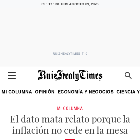
09 : 17 : 39 HRS
AGOSTO 09, 2026
RUIZHEALYTIMES_T_0
MI COLUMNA
OPINIÓN
ECONOMÍA Y NEGOCIOS
CIENCIA 
DIALOGO NOCTURNO
ECONOMISTA
EL UNIVERSAL
EDUARDO RUIZ HEALY EN FORMULA
PUEBLA
REFORMA
CRITERIO DE HI
MI COLUMNA
El dato mata relato porque la
inflación no cede en la mesa