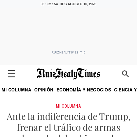
05 : 52 : 55 HRS
AGOSTO 10, 2026
RUIZHEALYTIMES_T_0
MI COLUMNA
OPINIÓN
ECONOMÍA Y NEGOCIOS
CIENCIA 
DIALOGO NOCTURNO
ECONOMISTA
EL UNIVERSAL
EDUARDO RUIZ HEALY EN FORMULA
PUEBLA
REFORMA
CRITERIO DE HI
MI COLUMNA
Ante la indiferencia de Trump,
frenar el tráfico de armas