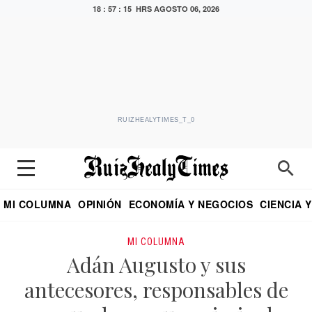
18 : 57 : 16 HRS
AGOSTO 06, 2026
RUIZHEALYTIMES_T_0
MI COLUMNA
OPINIÓN
ECONOMÍA Y NEGOCIOS
CIENCIA 
DIALOGO NOCTURNO
ECONOMISTA
EL UNIVERSAL
EDUARDO RUIZ HEALY EN FORMULA
PUEBLA
REFORMA
CRITERIO DE HI
MI COLUMNA
Adán Augusto y sus
antecesores, responsables de