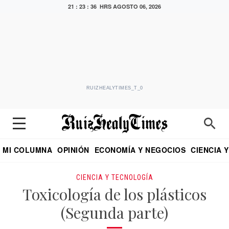
21 : 23 : 37 HRS
AGOSTO 06, 2026
RUIZHEALYTIMES_T_0
MI COLUMNA
OPINIÓN
ECONOMÍA Y NEGOCIOS
CIENCIA 
DIALOGO NOCTURNO
ECONOMISTA
EL UNIVERSAL
EDUARDO RUIZ HEALY EN FORMULA
PUEBLA
REFORMA
CRITERIO DE HI
CIENCIA Y TECNOLOGÍA
Toxicología de los plásticos
(Segunda parte)