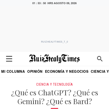
01 : 53 : 52 HRS
AGOSTO 09, 2026
RUIZHEALYTIMES_T_0
MI COLUMNA
OPINIÓN
ECONOMÍA Y NEGOCIOS
CIENCIA 
DIALOGO NOCTURNO
ECONOMISTA
EL UNIVERSAL
EDUARDO RUIZ HEALY EN FORMULA
PUEBLA
REFORMA
CRITERIO DE HI
CIENCIA Y TECNOLOGÍA
¿Qué es ChatGPT? ¿Qué es
Gemini? ¿Qué es Bard?