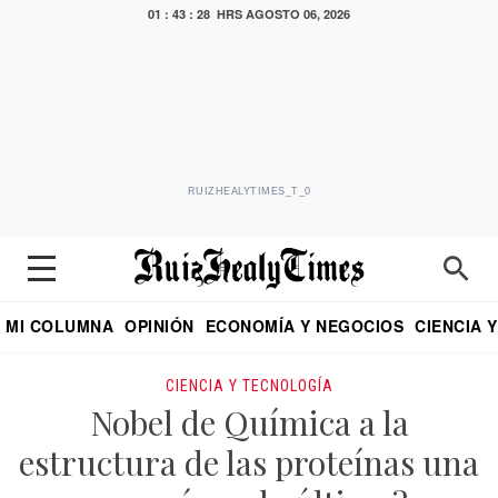
01 : 43 : 29 HRS
AGOSTO 06, 2026
RUIZHEALYTIMES_T_0
MI COLUMNA
OPINIÓN
ECONOMÍA Y NEGOCIOS
CIENCIA 
DIALOGO NOCTURNO
ECONOMISTA
EL UNIVERSAL
EDUARDO RUIZ HEALY EN FORMULA
PUEBLA
REFORMA
CRITERIO DE HI
CIENCIA Y TECNOLOGÍA
Nobel de Química a la
estructura de las proteínas una