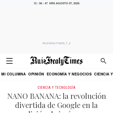
12 : 56 : 48 HRS
AGOSTO 07, 2026
RUIZHEALYTIMES_T_0
MI COLUMNA
OPINIÓN
ECONOMÍA Y NEGOCIOS
CIENCIA 
DIALOGO NOCTURNO
ECONOMISTA
EL UNIVERSAL
EDUARDO RUIZ HEALY EN FORMULA
PUEBLA
REFORMA
CRITERIO DE HI
CIENCIA Y TECNOLOGÍA
NANO BANANA: la revolución
divertida de Google en la