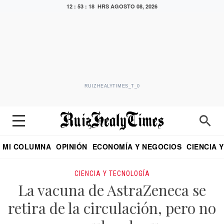
12 : 53 : 20 HRS
AGOSTO 08, 2026
RUIZHEALYTIMES_T_0
MI COLUMNA
OPINIÓN
ECONOMÍA Y NEGOCIOS
CIENCIA 
DIALOGO NOCTURNO
ECONOMISTA
EL UNIVERSAL
EDUARDO RUIZ HEALY EN FORMULA
PUEBLA
REFORMA
CRITERIO DE HI
CIENCIA Y TECNOLOGÍA
La vacuna de AstraZeneca se
retira de la circulación, pero no