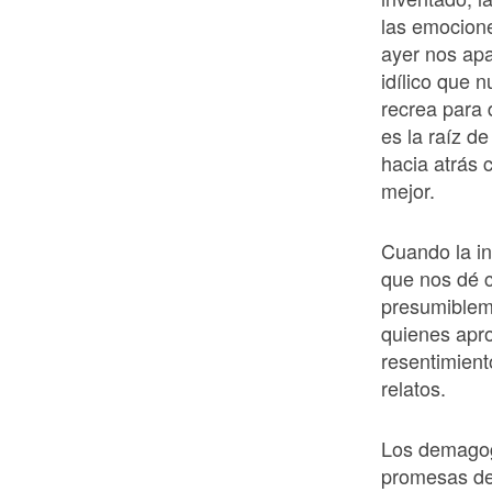
las emocione
ayer nos ap
idílico que 
recrea para 
es la raíz d
hacia atrás 
mejor.
Cuando la i
que nos dé c
presumibleme
quienes apro
resentimient
relatos.
Los demagog
promesas de 