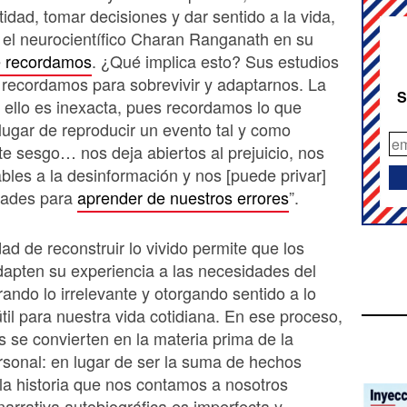
tidad, tomar decisiones y dar sentido a la vida,
 el neurocientífico Charan Ranganath en su
é recordamos
. ¿Qué implica esto? Sus estudios
recordamos para sobrevivir y adaptarnos. La
S
ello es inexacta, pues recordamos lo que
ugar de reproducir un evento tal y como
te sesgo… nos deja abiertos al prejuicio, nos
bles a la desinformación y nos [puede privar]
dades para
aprender de nuestros errores
”.
ad de reconstruir lo vivido permite que los
dapten su experiencia a las necesidades del
trando lo irrelevante y otorgando sentido a lo
útil para nuestra vida cotidiana. En ese proceso,
s se convierten en la materia prima de la
rsonal: en lugar de ser la suma de hechos
 la historia que nos contamos a nosotros
arrativa autobiográfica es imperfecta y