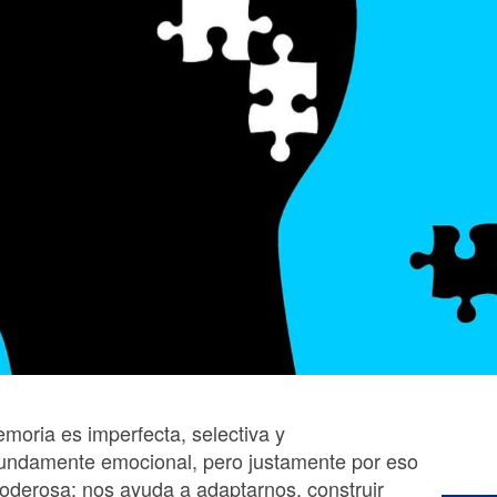
moria es imperfecta, selectiva y
undamente emocional, pero justamente por eso
oderosa: nos ayuda a adaptarnos, construir