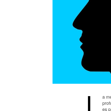
L
a me
prof
es p