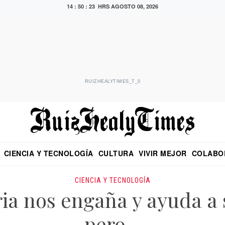
14 : 50 : 24 HRS
AGOSTO 08, 2026
RUIZHEALYTIMES_T_0
CIENCIA Y TECNOLOGÍA
CULTURA
VIVIR MEJOR
COLABO
NO
CRITERIO DE HIDALGO
EDUARDO RUIZ HEALY EN FORMULA
DIARIO DE CHIAPAS
PUEBLA
OPINIÓN
IMAGEN DE Z
EN EL ES
CIENCIA Y TECNOLOGÍA
a nos engaña y ayuda a s
pero…