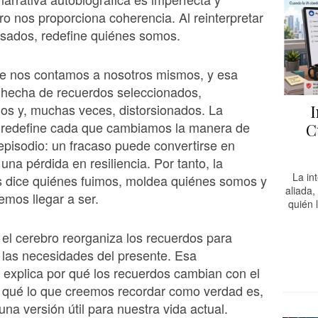
ero nos proporciona coherencia. Al reinterpretar
asados, redefine quiénes somos.
e nos contamos a nosotros mismos, y esa
á hecha de recuerdos seleccionados,
dos y, muchas veces, distorsionados. La
I
e redefine cada que cambiamos la manera de
C
episodio: un fracaso puede convertirse en
una pérdida en resiliencia. Por tanto, la
La in
 dice quiénes fuimos, moldea quiénes somos y
aliada,
mos llegar a ser.
quién 
el cerebro reorganiza los recuerdos para
 las necesidades del presente. Esa
 explica por qué los recuerdos cambian con el
r qué lo que creemos recordar como verdad es,
una versión útil para nuestra vida actual.