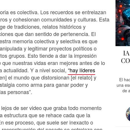
ria es colectiva. Los recuerdos se entrelazan
tros y cohesionan comunidades y culturas. Esta
e de tradiciones, relatos históricos y
ones que dan sentido de pertenencia. El
estra memoria colectiva y selectiva es que
nipulada y legitimar proyectos políticos o
I
rtos grupos. Esto tiende a dar la impresión
CO
 que nuestras vidas eran mejores antes de lo
a actualidad. Y a nivel social,
“hay líderes
en] el mundo que distorsionan [el relato] y
El ha
nostalgia como arma para ganar poder y
una es
de a
las personas”.
 lejos de ser video que graba todo momento
na estructura que se rehace cada que la
n ese proceso, que suele ser inexacto o
a reconstrucción del pasado se entrelaza con