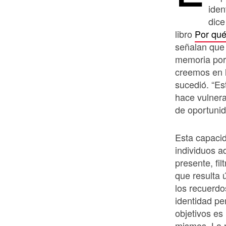
iden
dice
libro
Por qu
señalan que 
memoria por 
creemos en l
sucedió. “Es
hace vulnera
de oportuni
Esta capacid
individuos a
presente, fil
que resulta 
los recuerdo
identidad pe
objetivos es
mismos. La n