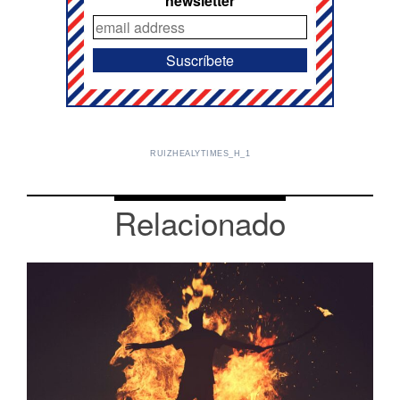
newsletter
RUIZHEALYTIMES_H_1
Relacionado