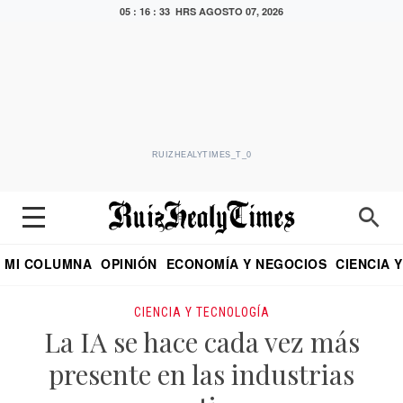
05 : 16 : 34 HRS
AGOSTO 07, 2026
RUIZHEALYTIMES_T_0
MI COLUMNA
OPINIÓN
ECONOMÍA Y NEGOCIOS
CIENCIA 
DIALOGO NOCTURNO
ECONOMISTA
EL UNIVERSAL
EDUARDO RUIZ HEALY EN FORMULA
PUEBLA
REFORMA
CRITERIO DE HI
CIENCIA Y TECNOLOGÍA
La IA se hace cada vez más
presente en las industrias